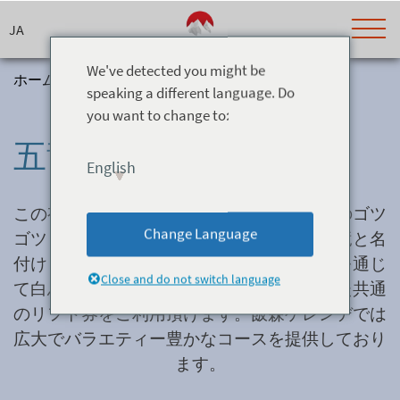
Skip
to
content
We've detected you might be
ホーム
>
リゾート
>
五竜
speaking a different language. Do
you want to change to:
Today's Outlook
Visibility
五竜
Snow (cm)
Conditions
白馬五竜スキー場
English
24h
3day
7day
Base (cm)
Lifts open
Runs (%)
この有名なスキーリゾートは日本アルプスのゴツ
Bottom
Top
Change Language
ゴツとした山頂を表すために五つの竜、五竜と名
Temperature (°C)
Road
付けられました。このスキー場はゴンドラを通じ
Current
Feels Like
Close and do not switch language
て白馬４７スキー場とも繋がっており、また共通
Wind (km/h)
Barometric Pressure
のリフト券をご利用頂けます。飯森ゲレンデでは
広大でバラエティー豊かなコースを提供しており
ます。