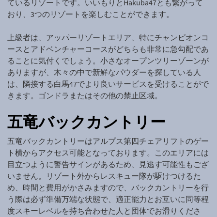
ているリゾートです。いいもりとHakuba47とも繋がって
おり、3つのリゾートを楽しむことができます。
上級者は、アッパーリゾートエリア、特にチャンピオンコ
ースとアドベンチャーコースがどちらも非常に急勾配であ
ることに気付くでしょう。小さなオープンツリーゾーンが
ありますが、木々の中で新鮮なパウダーを探している人
は、隣接する白馬47でより良いサービスを受けることがで
きます。ゴンドラまたはその他の禁止区域。
五竜バックカントリー
五竜バックカントリーはアルプス第四チェアリフトのゲー
ト横からアクセス可能となっております。このエリアには
目立つように警告サインがあるため、見逃す可能性もござ
いません。リゾート外からレスキュー隊が駆けつけるた
め、時間と費用がかさみますので、バックカントリーを行
う際は必ず準備万端な状態で、適正能力とお互いに同等程
度スキーレベルを持ち合わせた人と団体でお滑りくださ