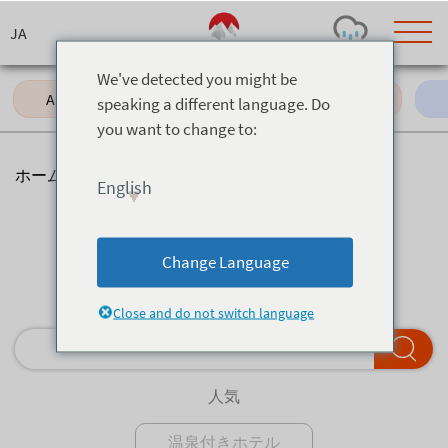
Skip
to
content
We've detected you might be
All (17)
Italian (1)
Bar (6)
speaking a different language. Do
you want to change to:
Today's Outlook
Visibility
Rain
-
ホーム
>
レストラン
>
中華
English
Snow (cm)
Conditions
中華
0
-
-
-
24h
3day
7day
Change Language
Base (cm)
Lifts open
Runs (%)
更に何かをお探しですか？
0
0
-
0
Close and do not switch language
Bottom
Top
Temperature (°C)
Road
0
0
-
Current
Feels Like
人気
Wind (km/h)
Barometric Pressure
0
0
温泉付きホテル