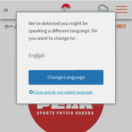
Skip
to
content
We've detected you might be
ホーム
>
インフォ＆サービス
>
ウェルネス
>
医療機関
speaking a different language. Do
医療機関
you want to change to:
Today's Outlook
Visibility
Rain
-
English
Snow (cm)
Conditions
0
-
-
-
24h
3day
7day
Change Language
Base (cm)
Lifts open
Runs (%)
0
0
-
0
Close and do not switch language
Bottom
Top
Temperature (°C)
Road
0
0
-
Current
Feels Like
Wind (km/h)
Barometric Pressure
0
0