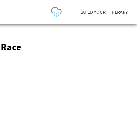
BUILD YOUR ITINERARY
 Race
Today's Outlook
Visibility
Few Showers
-
Snow (cm)
Conditions
0
-
-
-
24h
3day
7day
Base (cm)
Lifts open
Runs (%)
0
0
-
0
Bottom
Top
Temperature (°C)
Road
0
0
-
Current
Feels Like
Wind (km/h)
Barometric Pressure
0
0