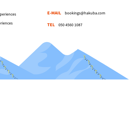
E-MAIL
bookings@hakuba.com
periences
eriences
TEL
050 4560 1087