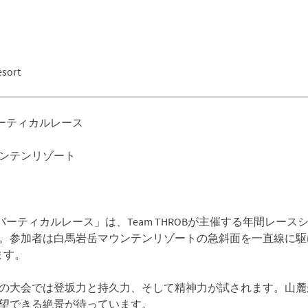
esort
馬岩岳バーティカルレース
ウンテンリゾート
6 – 白馬岩岳バーティカルレース」は、Team THROBが主催する年
。参加者は白馬岩岳マウンテンリゾートの急斜面を一直線に駆
ます。
の大会では登坂力と持久力、そして精神力が試されます。山麓
望できる絶景が待っています。