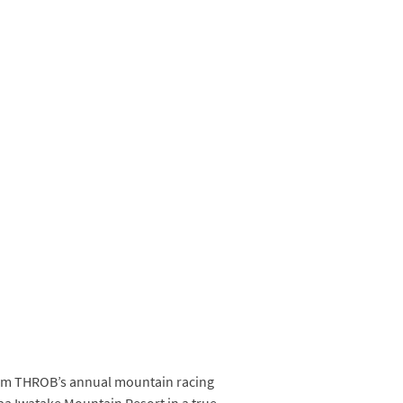
eam THROB’s annual mountain racing
uba Iwatake Mountain Resort in a true