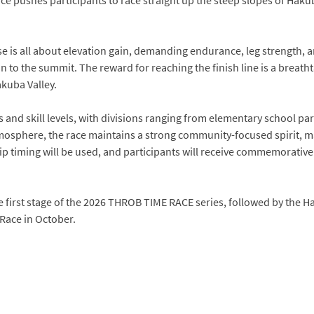
rse is all about elevation gain, demanding endurance, leg strength
n to the summit. The reward for reaching the finish line is a breat
kuba Valley.
 and skill levels, with divisions ranging from elementary school pa
mosphere, the race maintains a strong community-focused spirit, mak
hip timing will be used, and participants will receive commemorative 
e first stage of the 2026 THROB TIME RACE series, followed by the H
ace in October.