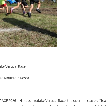
e Vertical Race
ake Mountain Resort
 RACE 2026 – Hakuba Iwatake Vertical Race, the opening stage of T
ace pushes participants to race straight up the steep slopes of Hak