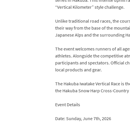
“Vertical Kilometer” style challenge.
Unlike traditional road races, the cou
their way from the base of the mountai
Japanese Alps and the surrounding Ha
The event welcomes runners of all ages
athletes. Alongside the competitive at
participants and spectators. Official c
local products and gear.
The Hakuba Iwatake Vertical Race is th
the Hakuba Snow Harp Cross-Country R
Event Details
Date: Sunday, June 7th, 2026