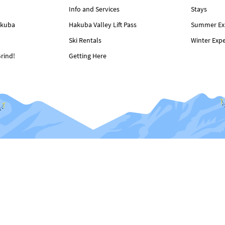
Info and Services
Stays
akuba
Hakuba Valley Lift Pass
Summer Ex
Ski Rentals
Winter Exp
rind!
Getting Here