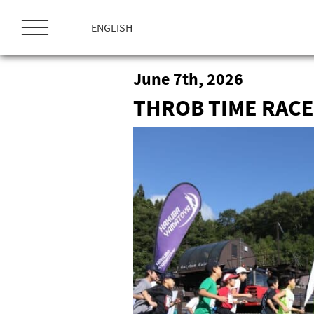
ス
キ
ENGLISH
ッ
プ
June 7th, 2026
THROB TIME RACE 