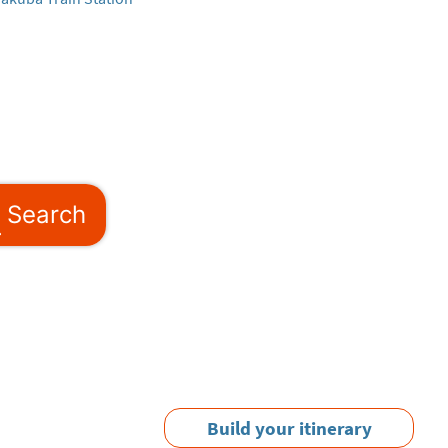
Search
Build your itinerary