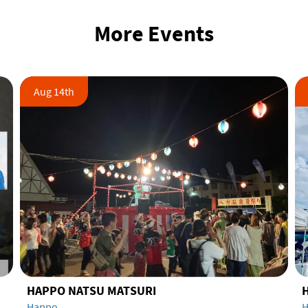
More Events
Aug 14th
HAPPO NATSU MATSURI
Happo
H