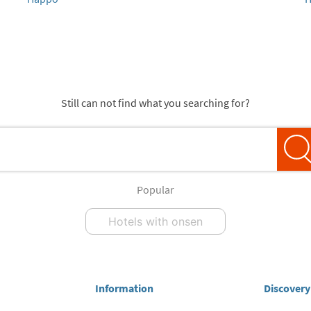
Still can not find what you searching for?
Popular
Hotels with onsen
Information
Discovery