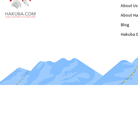
About Us
About H
Blog
Hakuba G