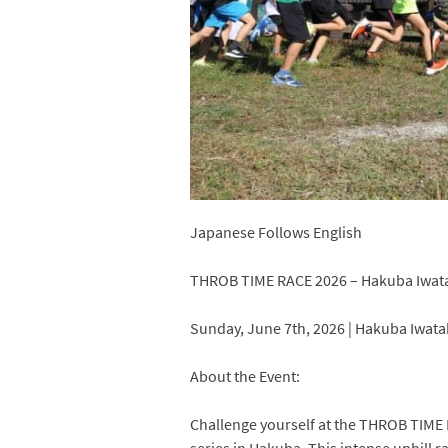
Japanese Follows English
THROB TIME RACE 2026 – Hakuba Iwatak
Sunday, June 7th, 2026 | Hakuba Iwat
About the Event:
Challenge yourself at the THROB TIME
series in Hakuba. This intense uphill r