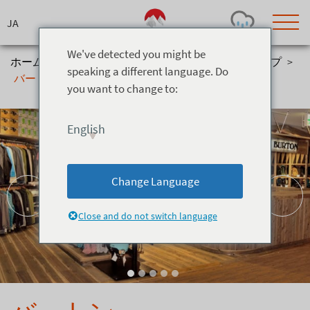
Skip
to
content
We've detected you might be
ホーム
>
インフォ＆サービス
>
お買い物
>
ショップ
>
speaking a different language. Do
バートン
you want to change to:
Today's Outlook
Visibility
Rain
-
English
Snow (cm)
Conditions
0
-
-
-
24h
3day
7day
Change Language
Base (cm)
Lifts open
Runs (%)
0
0
-
0
Close and do not switch language
Bottom
Top
Temperature (°C)
Road
0
0
-
Current
Feels Like
Wind (km/h)
Barometric Pressure
0
0