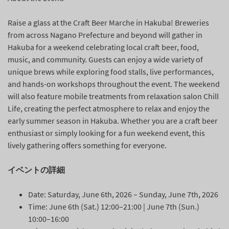
Raise a glass at the Craft Beer Marche in Hakuba! Breweries
from across Nagano Prefecture and beyond will gather in
Hakuba for a weekend celebrating local craft beer, food,
music, and community. Guests can enjoy a wide variety of
unique brews while exploring food stalls, live performances,
and hands-on workshops throughout the event. The weekend
will also feature mobile treatments from relaxation salon Chill
Life, creating the perfect atmosphere to relax and enjoy the
early summer season in Hakuba. Whether you are a craft beer
enthusiast or simply looking for a fun weekend event, this
lively gathering offers something for everyone.
イベントの詳細
Date: Saturday, June 6th, 2026 – Sunday, June 7th, 2026
Time: June 6th (Sat.) 12:00–21:00 | June 7th (Sun.)
10:00–16:00