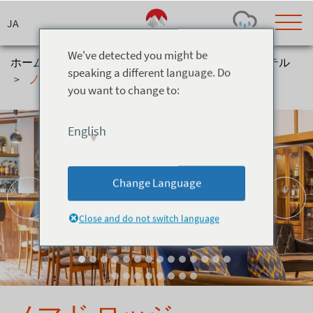
Skip
to
content
We've detected you might be
ホーム
>
宿泊施設
>
ロッジ＆バックパッカーホステル
speaking a different language. Do
>
ノマド ロッジ
you want to change to:
Today's Outlook
Visibility
Few Showers
-
English
Snow (cm)
Conditions
0
-
-
-
24h
3day
7day
Change Language
Base (cm)
Lifts open
Runs (%)
0
0
-
0
Close and do not switch language
Bottom
Top
Temperature (°C)
Road
0
0
-
Current
Feels Like
Wind (km/h)
Barometric Pressure
0
0