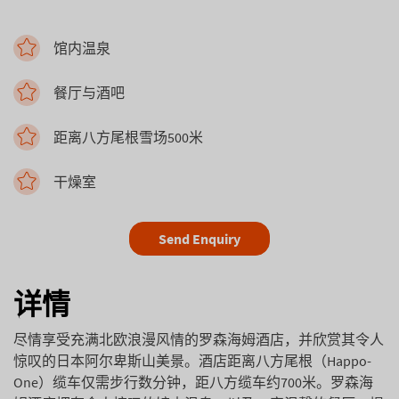
馆内温泉
餐厅与酒吧
距离八方尾根雪场500米
干燥室
Send Enquiry
详情
尽情享受充满北欧浪漫风情的罗森海姆酒店，并欣赏其令人
惊叹的日本阿尔卑斯山美景。酒店距离八方尾根（Happo-
One）缆车仅需步行数分钟，距八方缆车约700米。罗森海