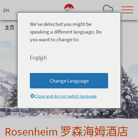
Skip
to
content
We've detected you might be
主页
>
住宿
>
酒店
>
Rosenheim 罗森海姆酒店
speaking a different language. Do
you want to change to:
Today's Outlook
Visibility
Few Showers
-
English
Snow (cm)
Conditions
0
-
-
-
24h
3day
7day
Change Language
Base (cm)
Lifts open
Runs (%)
0
0
-
0
Close and do not switch language
Bottom
Top
Temperature (°C)
Road
0
0
-
Current
Feels Like
Wind (km/h)
Barometric Pressure
Rosenheim 罗森海姆酒店
0
0