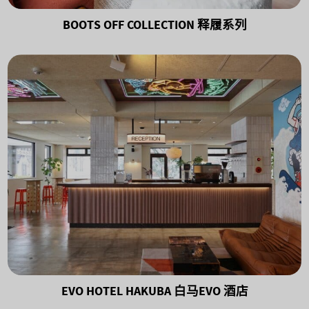
BOOTS OFF COLLECTION 释履系列
EVO HOTEL HAKUBA 白马EVO 酒店